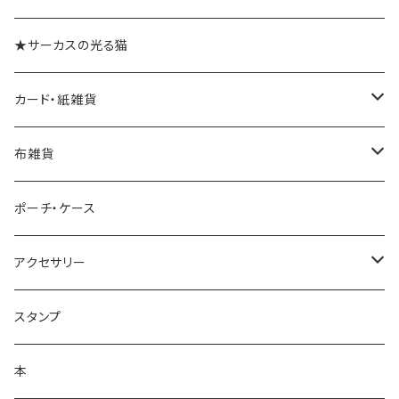
★サーカスの光る猫
カード・紙雑貨
ポストカード
布雑貨
レターセット・便箋
手ぬぐい
ポーチ・ケース
ノート・メモ帳
手ぬぐいハンカチ
アクセサリー
ラッピングペーパー
クリーナークロス
ネックレス
スタンプ
ポスター
バッグ
バッジ・ブローチ
本