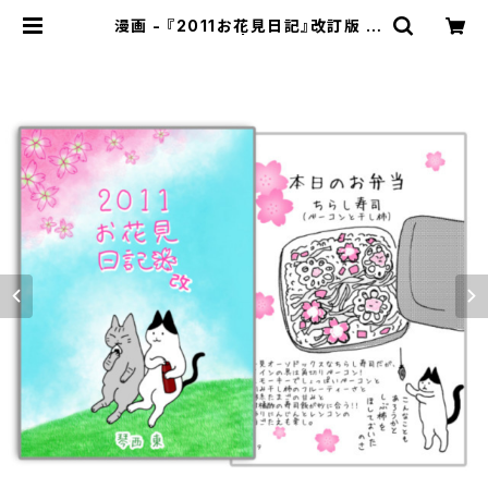
漫画 - 『2011お花見日記』改訂版 |
金星灯百貨店 | 別館 猫フロア