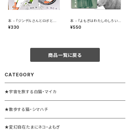
本 - 『ジンデルさんとロボとマ
本 - 『よもぎはわたしのしろいい
イカちゃん/キャプテンマイカの
ぬ』
¥330
¥550
船内日誌』
商品一覧に戻る
CATEGORY
★宇宙を旅する白猫・マイカ
★散歩する猫・シマハチ
★変幻自在たまにネコ・よもぎ