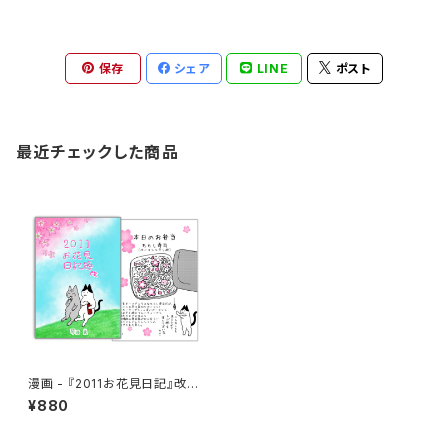
保存
シェア
LINE
ポスト
最近チェックした商品
漫画 - 『2011お花見日記』改訂
版
¥880