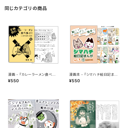
同じカテゴリの商品
漫画 - 『カレーラーメン食べ歩
漫画本 - 『シマハチ絵日記まん
き！に、ならなかった本』改訂版
が 1 2015年6月～12月』
¥550
¥550