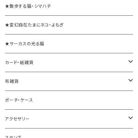
★散歩する猫・シマハチ
★変幻自在たまにネコ・よもぎ
★サーカスの光る猫
カード・紙雑貨
ポストカード
布雑貨
レターセット・便箋
手ぬぐい
ポーチ・ケース
ノート・メモ帳
手ぬぐいハンカチ
アクセサリー
ラッピングペーパー
クリーナークロス
ネックレス
スタンプ