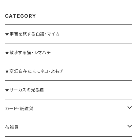
CATEGORY
★宇宙を旅する白猫・マイカ
★散歩する猫・シマハチ
★変幻自在たまにネコ・よもぎ
★サーカスの光る猫
カード・紙雑貨
ポストカード
布雑貨