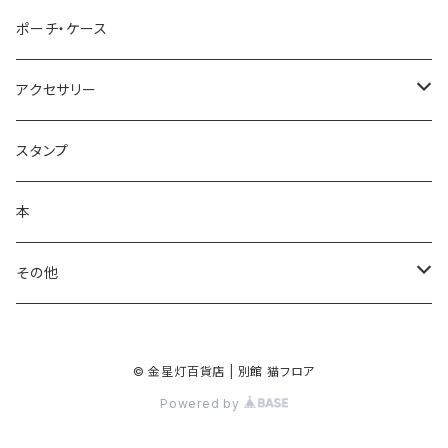
レターセット・便箋
手ぬぐい
ポーチ・ケース
ノート・メモ帳
手ぬぐいハンカチ
アクセサリー
ラッピングペーパー
クリーナークロス
ネックレス
スタンプ
ポスター
バッグ
バッジ・ブローチ
本
シール・ステッカー
キーホルダー
その他
マスキングテープ
手鏡
© 金星灯百貨店 | 別館 猫フロア
クリアファイル
Powered by