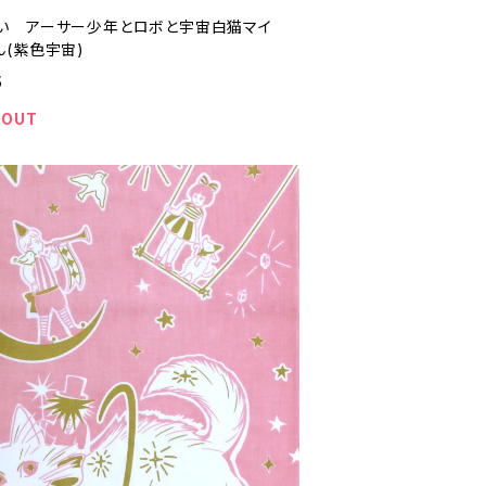
い アーサー少年とロボと宇宙白猫マイ
ん(紫色宇宙)
5
 OUT