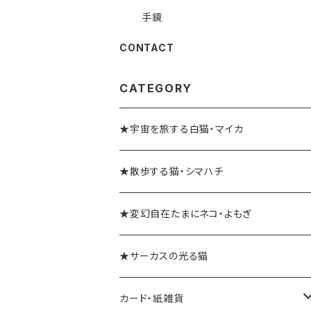
手鏡
CONTACT
CATEGORY
★宇宙を旅する白猫・マイカ
★散歩する猫・シマハチ
★変幻自在たまにネコ・よもぎ
★サーカスの光る猫
カード・紙雑貨