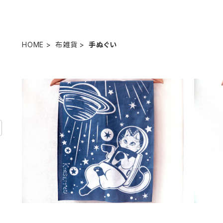
HOME
布雑貨
手ぬぐい