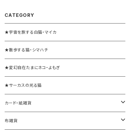
CATEGORY
★宇宙を旅する白猫・マイカ
★散歩する猫・シマハチ
★変幻自在たまにネコ・よもぎ
★サーカスの光る猫
カード・紙雑貨
ポストカード
布雑貨