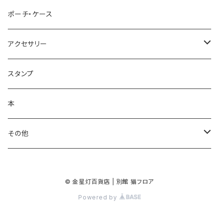
レターセット・便箋
手ぬぐい
ポーチ・ケース
ノート・メモ帳
手ぬぐいハンカチ
アクセサリー
ラッピングペーパー
クリーナークロス
ネックレス
スタンプ
ポスター
バッグ
バッジ・ブローチ
本
シール・ステッカー
キーホルダー
その他
マスキングテープ
手鏡
© 金星灯百貨店 | 別館 猫フロア
クリアファイル
Powered by