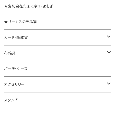
★変幻自在たまにネコ・よもぎ
★サーカスの光る猫
カード・紙雑貨
ポストカード
布雑貨
レターセット・便箋
手ぬぐい
ポーチ・ケース
ノート・メモ帳
手ぬぐいハンカチ
アクセサリー
ラッピングペーパー
クリーナークロス
ネックレス
スタンプ