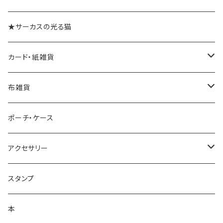
★サーカスの光る猫
カード・紙雑貨
ポストカード
布雑貨
レターセット・便箋
手ぬぐい
ポーチ・ケース
ノート・メモ帳
手ぬぐいハンカチ
アクセサリー
ラッピングペーパー
クリーナークロス
ネックレス
スタンプ
ポスター
バッグ
バッジ・ブローチ
本