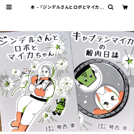
本 - 『ジンデルさんとロボとマイカち
ゃん/キャプテンマイカの船内日誌』 |
金星灯百貨店 | 別館 猫フロア