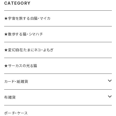
CATEGORY
★宇宙を旅する白猫・マイカ
★散歩する猫・シマハチ
★変幻自在たまにネコ・よもぎ
★サーカスの光る猫
カード・紙雑貨
ポストカード
布雑貨
レターセット・便箋
手ぬぐい
ポーチ・ケース