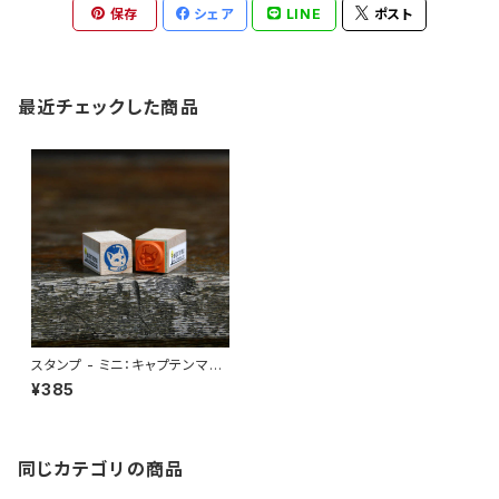
保存
シェア
LINE
ポスト
最近チェックした商品
スタンプ - ミニ：キャプテンマイ
カ 顔
¥385
同じカテゴリの商品