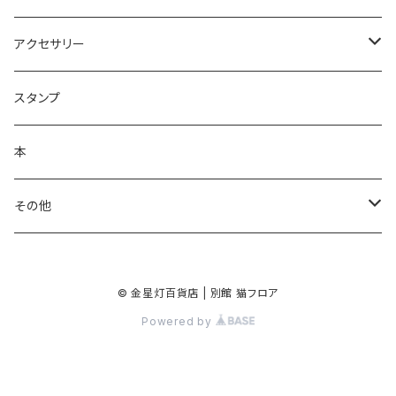
ノート・メモ帳
手ぬぐいハンカチ
アクセサリー
ラッピングペーパー
クリーナークロス
ネックレス
スタンプ
ポスター
バッグ
バッジ・ブローチ
本
シール・ステッカー
キーホルダー
その他
マスキングテープ
手鏡
© 金星灯百貨店 | 別館 猫フロア
クリアファイル
Powered by