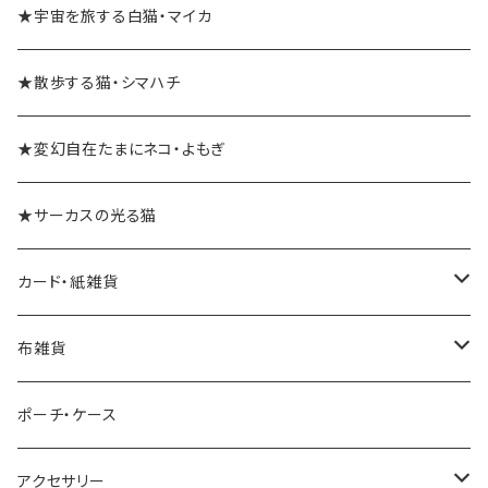
★宇宙を旅する白猫・マイカ
★散歩する猫・シマハチ
★変幻自在たまにネコ・よもぎ
★サーカスの光る猫
カード・紙雑貨
ポストカード
布雑貨
レターセット・便箋
手ぬぐい
ポーチ・ケース
ノート・メモ帳
手ぬぐいハンカチ
アクセサリー