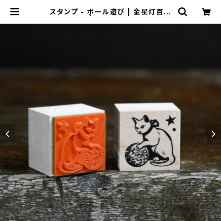
スタンプ - ボール遊び | 金星灯百貨
店 | 別館 猫フロア