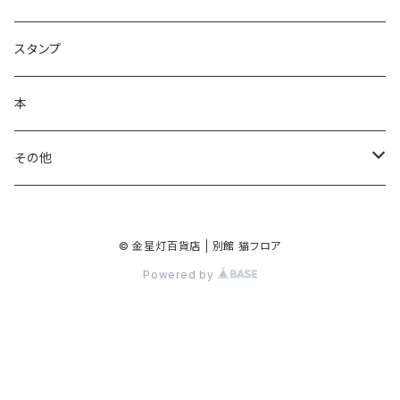
ラッピングペーパー
クリーナークロス
ネックレス
スタンプ
ポスター
バッグ
バッジ・ブローチ
本
シール・ステッカー
キーホルダー
その他
マスキングテープ
手鏡
© 金星灯百貨店 | 別館 猫フロア
クリアファイル
Powered by