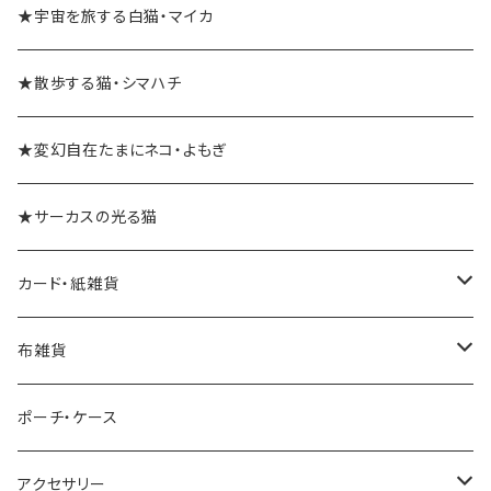
★宇宙を旅する白猫・マイカ
★散歩する猫・シマハチ
★変幻自在たまにネコ・よもぎ
★サーカスの光る猫
カード・紙雑貨
ポストカード
布雑貨
レターセット・便箋
手ぬぐい
ポーチ・ケース
ノート・メモ帳
手ぬぐいハンカチ
アクセサリー