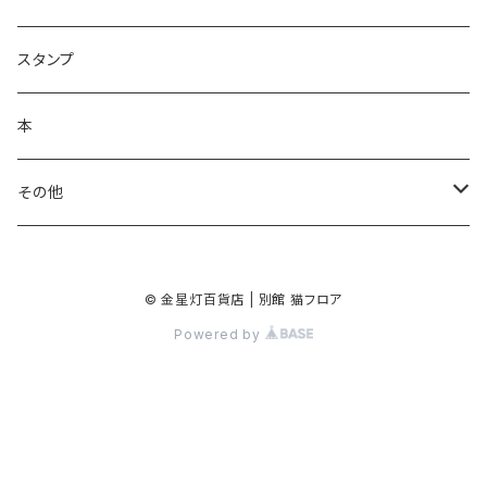
ラッピングペーパー
クリーナークロス
ネックレス
スタンプ
ポスター
バッグ
バッジ・ブローチ
本
シール・ステッカー
キーホルダー
その他
マスキングテープ
手鏡
© 金星灯百貨店 | 別館 猫フロア
クリアファイル
Powered by