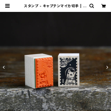
スタンプ - キャプテンマイカ切手 | 金
星灯百貨店 | 別館 猫フロア