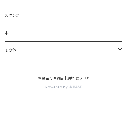
ラッピングペーパー
クリーナークロス
ネックレス
スタンプ
ポスター
バッグ
バッジ・ブローチ
本
シール・ステッカー
キーホルダー
その他
マスキングテープ
手鏡
© 金星灯百貨店 | 別館 猫フロア
クリアファイル
Powered by