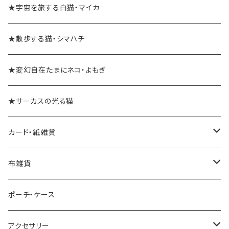
★宇宙を旅する白猫・マイカ
★散歩する猫・シマハチ
★変幻自在たまにネコ・よもぎ
★サーカスの光る猫
カード・紙雑貨
ポストカード
布雑貨
レターセット・便箋
手ぬぐい
ポーチ・ケース
ノート・メモ帳
手ぬぐいハンカチ
アクセサリー