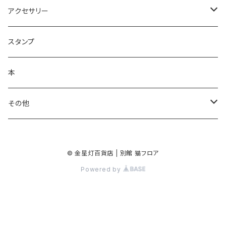
ノート・メモ帳
手ぬぐいハンカチ
アクセサリー
ラッピングペーパー
クリーナークロス
ネックレス
スタンプ
ポスター
バッグ
バッジ・ブローチ
本
シール・ステッカー
キーホルダー
その他
マスキングテープ
手鏡
© 金星灯百貨店 | 別館 猫フロア
クリアファイル
Powered by