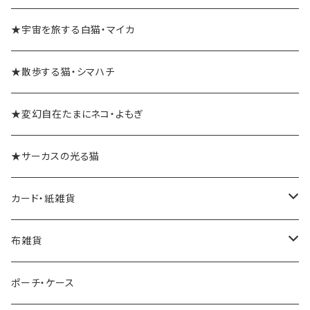
★宇宙を旅する白猫・マイカ
★散歩する猫・シマハチ
★変幻自在たまにネコ・よもぎ
★サーカスの光る猫
カード・紙雑貨
ポストカード
布雑貨
レターセット・便箋
手ぬぐい
ポーチ・ケース