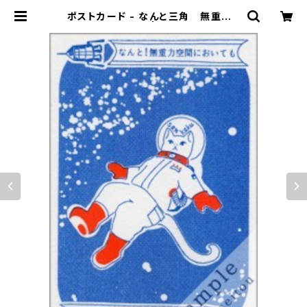
ポストカード - なんと三角 無重力 |
金星灯百貨店 | 別館 猫フロア