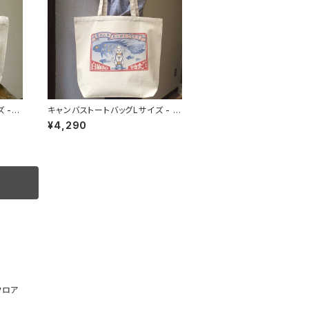
 -
キャンバストートバッグLサイズ - 白
味
猫印の宇宙食 おさかな味
¥4,290
フロア