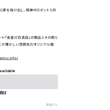
っと家を抜け出し、相棒のロボットと共
ート『金星灯百貨店』の商品とその周り
こか懐かしい雰囲気のオリジナル雑
eitou.info/
vailable
向け
通報する