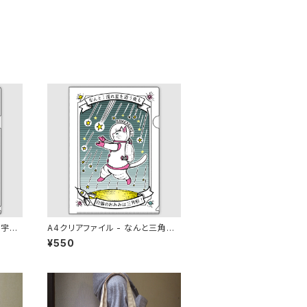
の宇宙
A4クリアファイル - なんと三角
流星雨
¥550