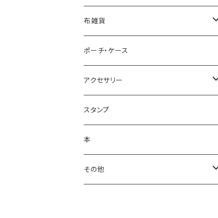
ポストカード
布雑貨
レターセット・便箋
手ぬぐい
ポーチ・ケース
ノート・メモ帳
手ぬぐいハンカチ
アクセサリー
ラッピングペーパー
クリーナークロス
ネックレス
スタンプ
ポスター
バッグ
バッジ・ブローチ
本
シール・ステッカー
キーホルダー
その他
マスキングテープ
手鏡