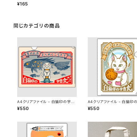
海辺
¥165
同じカテゴリの商品
A4クリアファイル - 白猫印の宇宙
A4クリアファイル - 白猫印
食 おさかな味
食 月光味
¥550
¥550