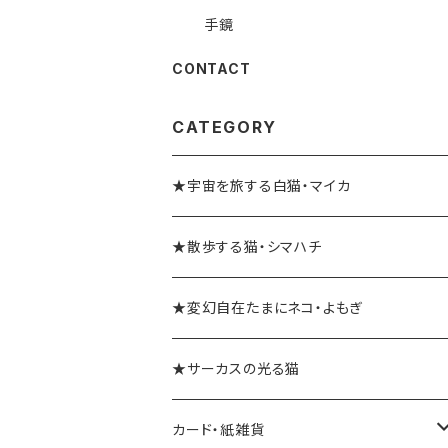
手鏡
CONTACT
CATEGORY
★宇宙を旅する白猫・マイカ
★散歩する猫・シマハチ
★変幻自在たまにネコ・よもぎ
★サーカスの光る猫
カード・紙雑貨