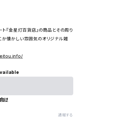
ート『金星灯百貨店』の商品とその周り
こか懐かしい雰囲気のオリジナル雑
eitou.info/
vailable
向け
通報する