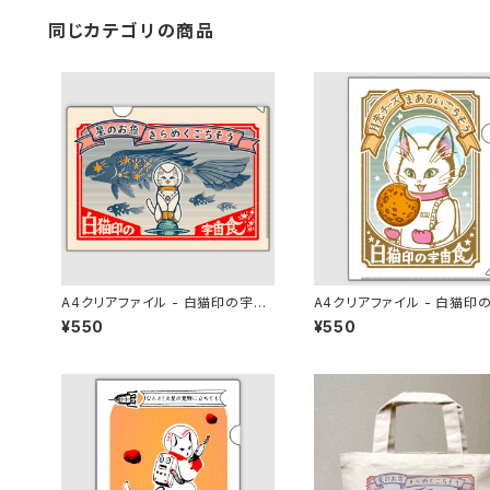
同じカテゴリの商品
A4クリアファイル - 白猫印の宇宙
A4クリアファイル - 白猫印
食 おさかな味
食 月光味
¥550
¥550