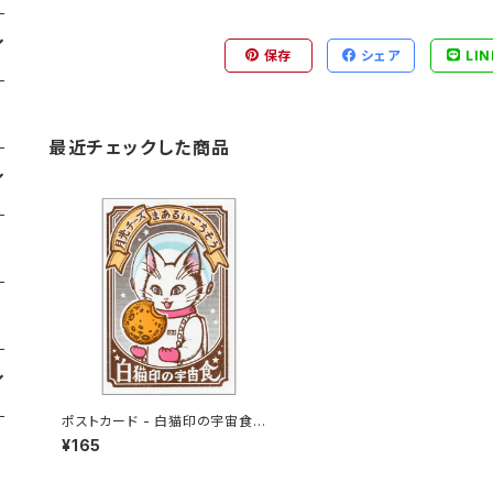
保存
シェア
LIN
最近チェックした商品
ポストカード - 白猫印の宇宙食
月光味
¥165