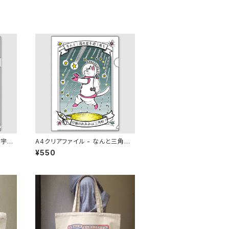
の宇宙
A4クリアファイル - なんと三角
流星雨
¥550