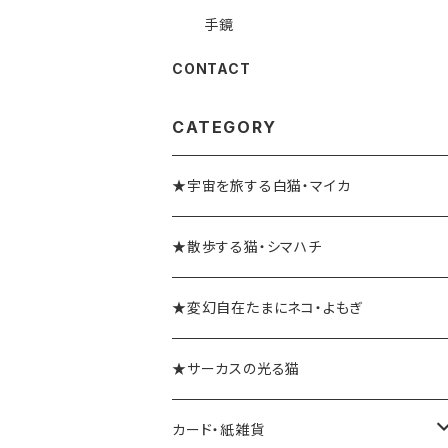
手鏡
CONTACT
CATEGORY
★宇宙を旅する白猫・マイカ
★散歩する猫・シマハチ
★変幻自在たまにネコ・よもぎ
★サーカスの光る猫
カード・紙雑貨