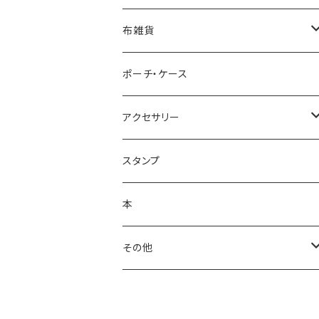
ポストカード
布雑貨
レターセット・便箋
手ぬぐい
ポーチ・ケース
ノート・メモ帳
手ぬぐいハンカチ
アクセサリー
ラッピングペーパー
クリーナークロス
ネックレス
スタンプ
ポスター
バッグ
バッジ・ブローチ
本
シール・ステッカー
キーホルダー
その他
マスキングテープ
手鏡