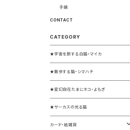
手鏡
CONTACT
CATEGORY
★宇宙を旅する白猫・マイカ
★散歩する猫・シマハチ
★変幻自在たまにネコ・よもぎ
★サーカスの光る猫
カード・紙雑貨