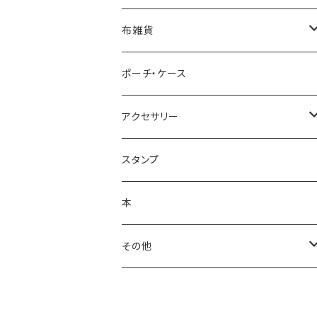
ポストカード
布雑貨
レターセット・便箋
手ぬぐい
ポーチ・ケース
ノート・メモ帳
手ぬぐいハンカチ
アクセサリー
ラッピングペーパー
クリーナークロス
ネックレス
スタンプ
ポスター
バッグ
バッジ・ブローチ
本
シール・ステッカー
キーホルダー
その他
マスキングテープ
手鏡