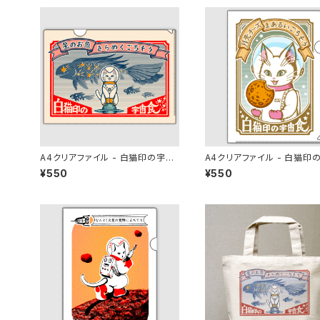
A4クリアファイル - 白猫印の宇宙
A4クリアファイル - 白猫印
食 おさかな味
食 月光味
¥550
¥550