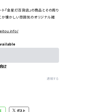
ート『金星灯百貨店』の商品とその周り
こか懐かしい雰囲気のオリジナル雑
eitou.info/
vailable
向け
通報する
E
ポスト