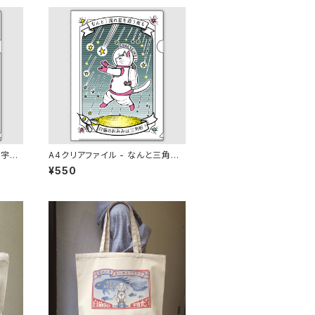
の宇宙
A4クリアファイル - なんと三角
流星雨
¥550